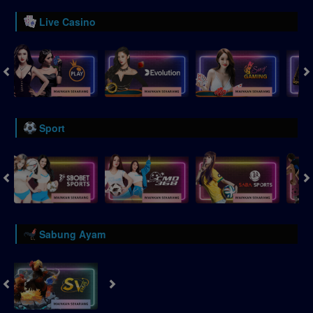
Live Casino
Sport
Sabung Ayam