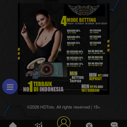
©2026 HDToto. All rights reserved | 18+