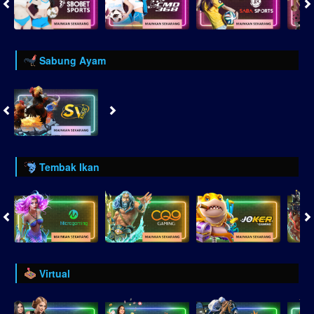
Sabung Ayam
Tembak Ikan
Virtual