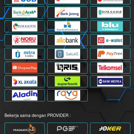
Bekerja sama dengan PROVIDER :