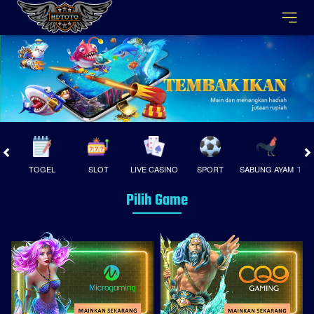
TOGEL
SLOT
LIVE CASINO
SPORT
SABUNG AYAM
TEM
Pilih Game