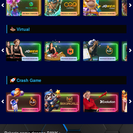
Virtual
Crash Game