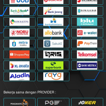
Bekerja sama dengan PROVIDER :