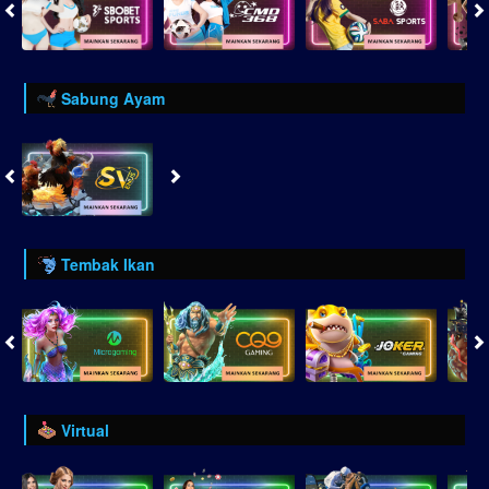
Sabung Ayam
Tembak Ikan
Virtual