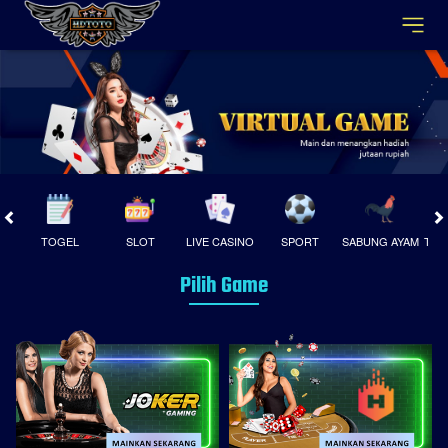
TOGEL
SLOT
LIVE CASINO
SPORT
SABUNG AYAM
TEM
Pilih Game