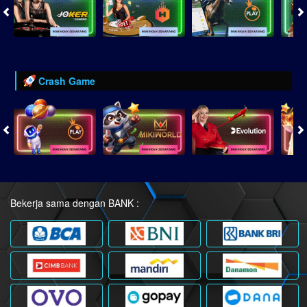
Crash Game
Bekerja sama dengan BANK :