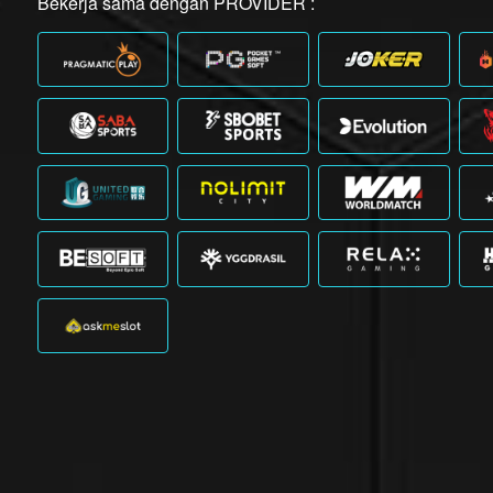
Bekerja sama dengan PROVIDER :