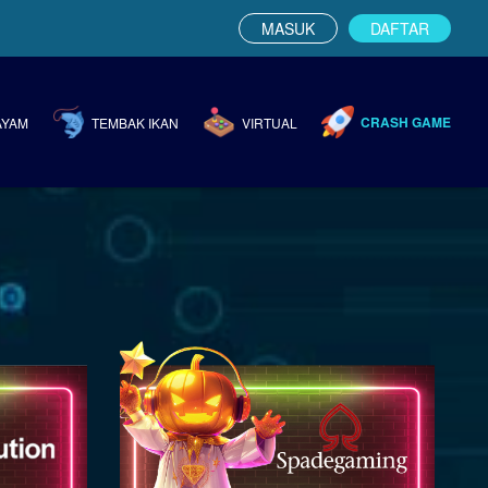
MASUK
DAFTAR
CRASH GAME
AYAM
TEMBAK IKAN
VIRTUAL