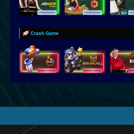
Crash Game