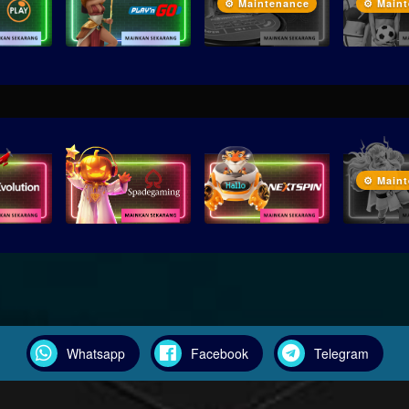
⚙ Maintenance
⚙ Main
⚙ Main
Whatsapp
Facebook
Telegram