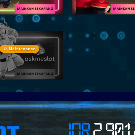
⚙ Maintenance
IDR
2,901