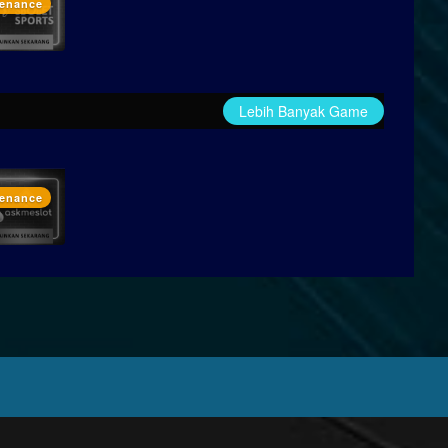
tenance
Lebih Banyak Game
tenance