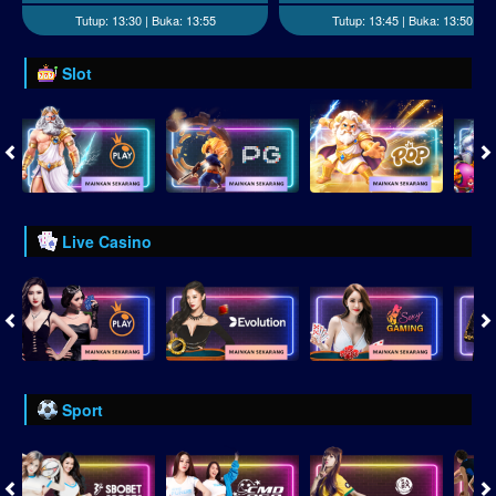
Tutup: 13:30 | Buka: 13:55
Tutup: 13:45 | Buka: 13:50
Slot
Live Casino
Sport